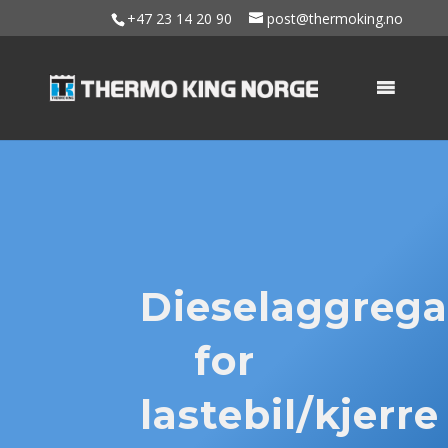
+47 23 14 20 90
post@thermoking.no
Dieselaggrega
for
lastebil/kjerre