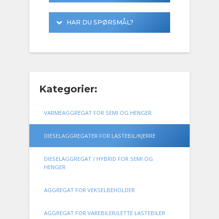
TK80021_TX-Series_10-2024-EN_V5.0_LR
HAR DU SPØRSMÅL?
Vi har rask responstid og er alltid tilgjengelig for å svare på dine spørsmål.
Send oss en henvendelse gjennom skjemaet, eller ring oss på telefon
Kategorier:
VARMEAGGREGAT FOR SEMI OG HENGER
DIESELAGGREGATER FOR LASTEBIL/KJERRE
DIESELAGGREGAT / HYBRID FOR SEMI OG
HENGER
AGGREGAT FOR VEKSELBEHOLDER
AGGREGAT FOR VAREBILER/LETTE LASTEBILER