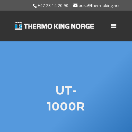
+47 23 14 20 90
post@thermoking.no
UT-
1000R