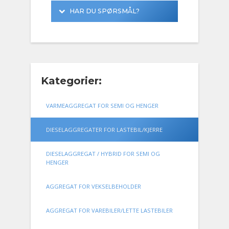
HAR DU SPØRSMÅL?
Vi har rask responstid og er alltid tilgjengelig for å svare på dine spørsmål.
Send oss en henvendelse gjennom skjemaet, eller ring oss på telefon
Kategorier:
VARMEAGGREGAT FOR SEMI OG HENGER
DIESELAGGREGATER FOR LASTEBIL/KJERRE
DIESELAGGREGAT / HYBRID FOR SEMI OG
HENGER
AGGREGAT FOR VEKSELBEHOLDER
AGGREGAT FOR VAREBILER/LETTE LASTEBILER